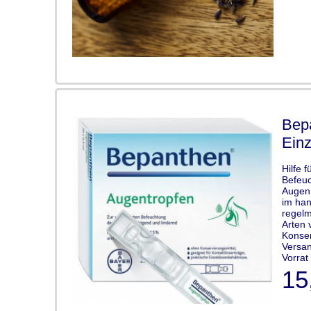
Bep
Einz
Hilfe 
Befeuc
Augen 
im han
regelm
Arten 
Konser
Versan
Vorrat 
15