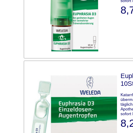
sofort 
8,
Euph
10St
Katarr
übermä
täglic
Apothe
sofort 
8,