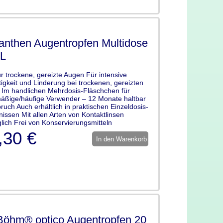
anthen Augentropfen Multidose
L
für trockene, gereizte Augen Für intensive
igkeit und Linderung bei trockenen, gereizten
Im handlichen Mehrdosis-Fläschchen für
äßige/häufige Verwender – 12 Monate haltbar
ruch Auch erhältlich in praktischen Einzeldosis-
nissen Mit allen Arten von Kontaktlinsen
glich Frei von Konservierungsmitteln
,30 €
In den Warenkorb
Böhm® optico Augentropfen 20