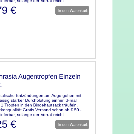
lieferbar, solange der Vorrat reicht
79 €
In den Warenkorb
rasia Augentropfen Einzeln
.
halische Entzündungen am Auge gehen mit
ssig starker Durchblutung einher. 3-mal
h 1 Tropfen in den Bindehautsack träufeln.
kenqualität Gratis Versand schon ab € 50.-
lieferbar, solange der Vorrat reicht
25 €
In den Warenkorb