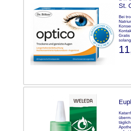
St. 
Bei tr
Natriu
Konser
Kontak
Gratis
solang
11
Eup
Katarr
übermä
täglic
Apothe