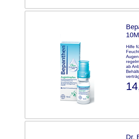
Bep
10M
Hilfe 
Feucht
Augen 
regelm
ab Anb
Behält
verträ
14
Dr. 