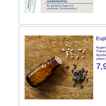
Euph
Augen 
Tränen
Apothe
sofort 
7,