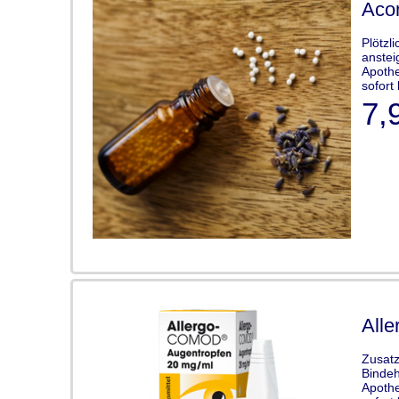
Acon
Plötzl
anstei
Apothe
sofort 
7,
All
Zusatz
Bindeh
Apothe