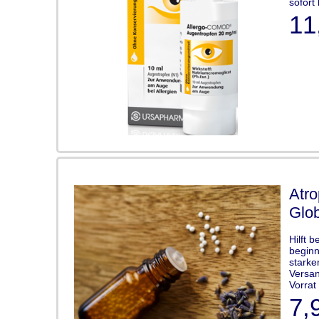
sofort 
11
Atro
Glob
Hilft 
beginn
starke
Versan
Vorrat 
7,