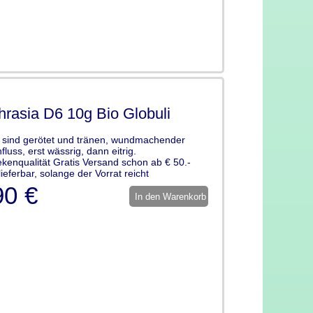
rasia D6 10g Bio Globuli
sind gerötet und tränen, wundmachender
fluss, erst wässrig, dann eitrig.
kenqualität Gratis Versand schon ab € 50.-
lieferbar, solange der Vorrat reicht
90 €
In den Warenkorb