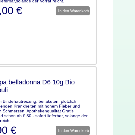
lieferbar,solange der Vorrat reicht.
,00 €
In den Warenkorb
pa belladonna D6 10g Bio
uli
bei Bindehautreizung, bei akuten, plötzlich
enden Krankheiten mit hohem Fieber und
n Schmerzen, Apothekenqualität Gratis
d schon ab € 50.- sofort lieferbar, solange der
reicht
90 €
In den Warenkorb