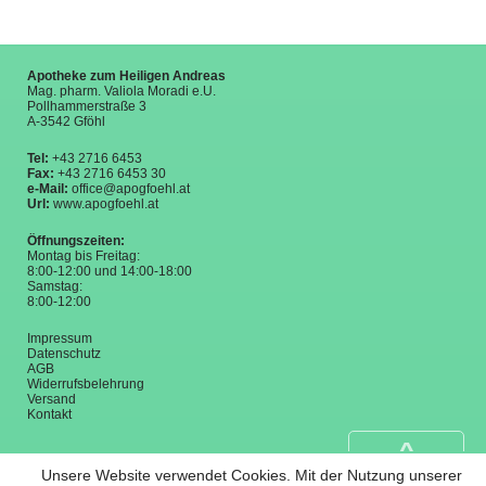
Apotheke zum Heiligen Andreas
Mag. pharm. Valiola Moradi e.U.
Pollhammerstraße 3
A-3542 Gföhl
Tel:
+43 2716 6453
Fax:
+43 2716 6453 30
e-Mail:
office@apogfoehl.at
Url:
www.apogfoehl.at
Öffnungszeiten:
Montag bis Freitag:
8:00-12:00 und 14:00-18:00
Samstag:
8:00-12:00
Impressum
Datenschutz
AGB
Widerrufsbelehrung
Versand
Kontakt
^
Unsere Website verwendet Cookies. Mit der Nutzung unserer
back to top