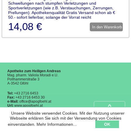
Schwellungen nach stumpfen Verletzungen und
Sportverletzungen (wie z.B. Verstauchungen, Zerrungen,
Prellungen). Apothekenqualität Gratis Versand schon ab €
50.- sofort lieferbar, solange der Vorrat reicht
14,08 €
In den Warenkorb
Apotheke zum Heiligen Andreas
Mag. pharm. Valiola Moradi e.U.
Pollhammerstraße 3
A-3542 Gföhl
Tel:
+43 2716 6453
Fax:
+43 2716 6453 30
e-Mail:
office@apogfoehl.at
^
Url:
www.apogfoehl.at
Unsere Website verwendet Cookies. Mit der Nutzung unserer
back to top
Öffnungszeiten:
Webseite erklären Sie sich mit der Verwendung von Cookies
Montag bis Freitag:
8:00-12:00 und 14:00-18:00
einverstanden.
Mehr Informationen...
OK
Samstag: